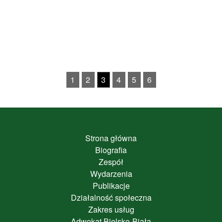
1
2
3
4
5
6
Strona główna
Biografia
Zespół
Wydarzenia
Publikacje
Działalność społeczna
Zakres usług
Adwokat Bielsko-Biała